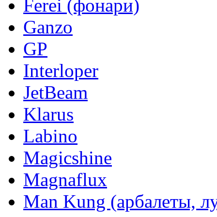
Ferei (фонари)
Ganzo
GP
Interloper
JetBeam
Klarus
Labino
Magicshine
Magnaflux
Man Kung (арбалеты, л