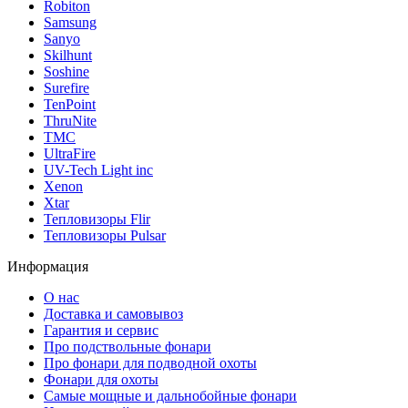
Robiton
Samsung
Sanyo
Skilhunt
Soshine
Surefire
TenPoint
ThruNite
TMC
UltraFire
UV-Tech Light inc
Xenon
Xtar
Тепловизоры Flir
Тепловизоры Pulsar
Информация
О нас
Доставка и самовывоз
Гарантия и сервис
Про подствольные фонари
Про фонари для подводной охоты
Фонари для охоты
Самые мощные и дальнобойные фонари