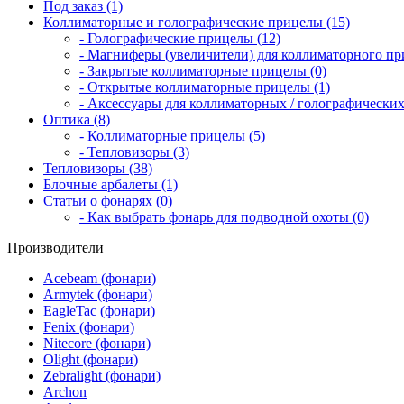
Под заказ (1)
Коллиматорные и голографические прицелы (15)
- Голографические прицелы (12)
- Магниферы (увеличители) для коллиматорного при
- Закрытые коллиматорные прицелы (0)
- Открытые коллиматорные прицелы (1)
- Аксессуары для коллиматорных / голографических
Оптика (8)
- Коллиматорные прицелы (5)
- Тепловизоры (3)
Тепловизоры (38)
Блочные арбалеты (1)
Статьи о фонарях (0)
- Как выбрать фонарь для подводной охоты (0)
Производители
Acebeam (фонари)
Armytek (фонари)
EagleTac (фонари)
Fenix (фонари)
Nitecore (фонари)
Olight (фонари)
Zebralight (фонари)
Archon