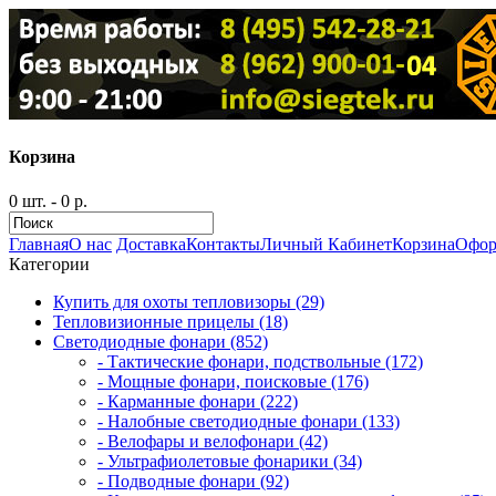
Корзина
0 шт. - 0 р.
Главная
О нас
Доставка
Контакты
Личный Кабинет
Корзина
Офор
Категории
Купить для охоты тепловизоры (29)
Тепловизионные прицелы (18)
Светодиодные фонари (852)
- Тактические фонари, подствольные (172)
- Мощные фонари, поисковые (176)
- Карманные фонари (222)
- Налобные светодиодные фонари (133)
- Велофары и велофонари (42)
- Ультрафиолетовые фонарики (34)
- Подводные фонари (92)