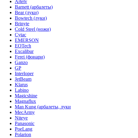
Artelv
Barnett (арбалеты)
Bear (луки)
Bowtech (луки)
Brinyte
Cold Steel (ножи)
Cytac
EMERSON
EOTech
Excalibur
Ferei (фонари)
Ganzo
GP
Interloper
JetBeam
Klarus
Labino
Magicshine
Magnaflux
Man Kung (арбалеты, луки
MecArmy
Niteye
Panasonic
PoeLang
Polarion