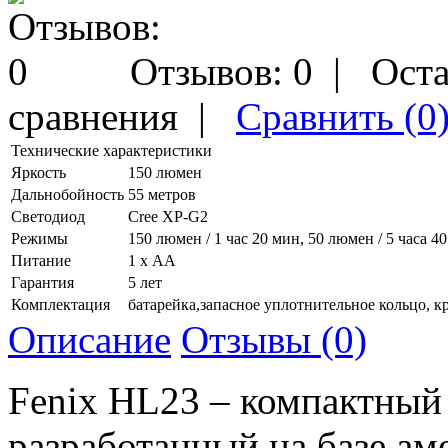
Отзывов: 0
|
Оста
сравнения
|
Сравнить (0
Технические характеристики
Яркость
150 люмен
Дальнобойность
55 метров
Светодиод
Cree XP-G2
Режимы
150 люмен / 1 час 20 мин, 50 люмен / 5 часа 4
Питание
1 х АА
Гарантия
5 лет
Комплектация
батарейка,запасное уплотнительное кольцо, к
Описание
Отзывы (0)
Fenix HL23 – компактный
разработанный на базе ам