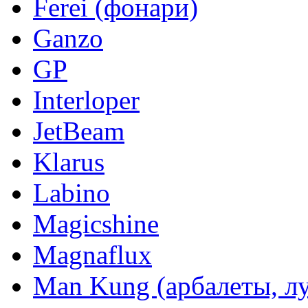
Ferei (фонари)
Ganzo
GP
Interloper
JetBeam
Klarus
Labino
Magicshine
Magnaflux
Man Kung (арбалеты, л