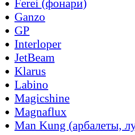
Ferei (фонари)
Ganzo
GP
Interloper
JetBeam
Klarus
Labino
Magicshine
Magnaflux
Man Kung (арбалеты, л