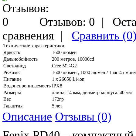
Отзывов: 0
|
Оста
сравнения
|
Сравнить (0
Технические характеристики
Яркость
1600 люмен
Дальнобойность
200 метров, 10000cd
Светодиод
Cree MT-G2
Режимы
1600 люмен , 1000 люмен / 1час 45 минут
Питание
1 x 26650 Li-ion
Водонепроницаемость
IPX8
Размеры
длина: 145мм, диаметр корпуса: 40 мм
Вес
172гр
Гарантия
5 лет
Описание
Отзывы (0)
Fenix PD40 – компактный