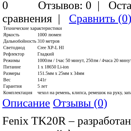
Отзывов: 0
|
Оста
сравнения
|
Сравнить (0
Технические характеристики
Яркость
1000 люмен
Дальнобойность
310 метров
Светодиод
Cree XP-L HI
Рефлектор
Гладкий
Режимы
1000лм / 1час 50 минут, 250лм / 4часа 20 минут
Питание
1 х 18650 Li-ion
Размеры
151.5мм x 25мм x 34мм
Вес
141г
Гарантия
5 лет
Комплектация
чехол на ремень, клипса, ремешок на руку, за
Описание
Отзывы (0)
Fenix TK20R – разработа