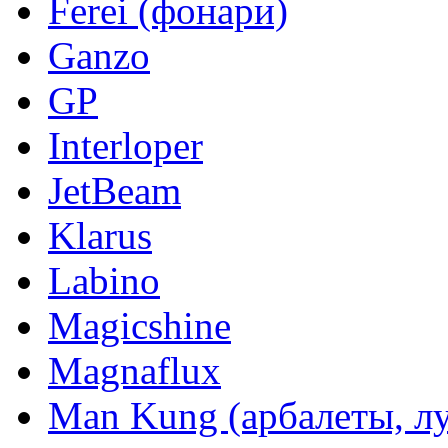
Ferei (фонари)
Ganzo
GP
Interloper
JetBeam
Klarus
Labino
Magicshine
Magnaflux
Man Kung (арбалеты, л