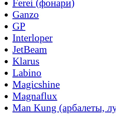
Ferei (фонари)
Ganzo
GP
Interloper
JetBeam
Klarus
Labino
Magicshine
Magnaflux
Man Kung (арбалеты, л