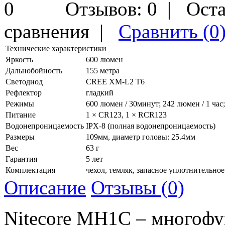
Отзывов: 0
|
Оста
сравнения
|
Сравнить (0
Технические характеристики
Яркость
600 люмен
Дальнобойность
155 метра
Светодиод
CREE XM-L2 T6
Рефлектор
гладкий
Режимы
600 люмен / 30минут; 242 люмен / 1 час;
Питание
1 × CR123, 1 × RCR123
Водонепроницаемость
IPX-8 (полная водонепроницаемость)
Размеры
109мм, диаметр головы: 25.4мм
Вес
63 г
Гарантия
5 лет
Комплектация
чехол, темляк, запасное уплотнительное
Описание
Отзывы (0)
Nitecore MH1C – многоф