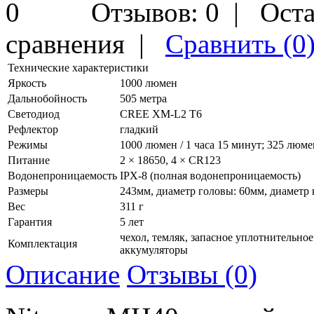
Отзывов: 0
|
Оста
сравнения
|
Сравнить (0
Технические характеристики
Яркость
1000 люмен
Дальнобойность
505 метра
Светодиод
CREE XM-L2 T6
Рефлектор
гладкий
Режимы
1000 люмен / 1 часа 15 минут; 325 люмен
Питание
2 × 18650, 4 × CR123
Водонепроницаемость
IPX-8 (полная водонепроницаемость)
Размеры
243мм, диаметр головы: 60мм, диаметр 
Вес
311 г
Гарантия
5 лет
чехол, темляк, запасное уплотнительное
Комплектация
аккумуляторы
Описание
Отзывы (0)