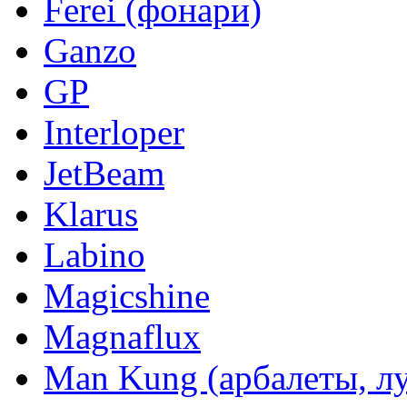
Ferei (фонари)
Ganzo
GP
Interloper
JetBeam
Klarus
Labino
Magicshine
Magnaflux
Man Kung (арбалеты, л