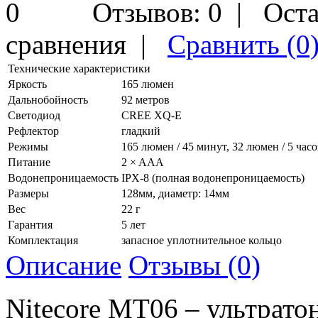
Отзывов: 0
|
Оста
сравнения
|
Сравнить (0
Технические характеристики
Яркость
165 люмен
Дальнобойность
92 метров
Светодиод
CREE XQ-E
Рефлектор
гладкий
Режимы
165 люмен / 45 минут, 32 люмен / 5 час
Питание
2 × AAA
Водонепроницаемость
IPX-8 (полная водонепроницаемость)
Размеры
128мм, диаметр: 14мм
Вес
22 г
Гарантия
5 лет
Комплектация
запасное уплотнительное кольцо
Описание
Отзывы (0)
Nitecore MT06 – ультрат