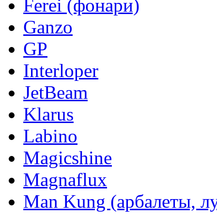
Ferei (фонари)
Ganzo
GP
Interloper
JetBeam
Klarus
Labino
Magicshine
Magnaflux
Man Kung (арбалеты, л