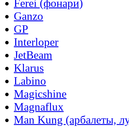
Ferei (фонари)
Ganzo
GP
Interloper
JetBeam
Klarus
Labino
Magicshine
Magnaflux
Man Kung (арбалеты, л