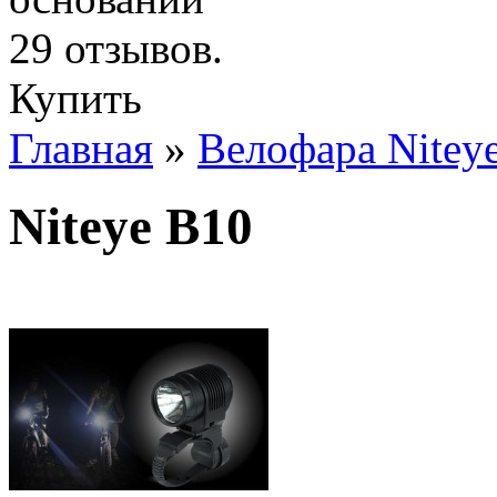
Купить
Главная
»
Велофара Nitey
Niteye B10