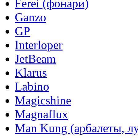
Ferei (фонари)
Ganzo
GP
Interloper
JetBeam
Klarus
Labino
Magicshine
Magnaflux
Man Kung (арбалеты, л