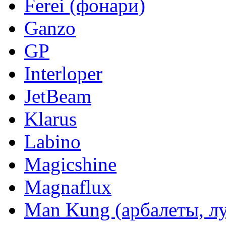
Ferei (фонари)
Ganzo
GP
Interloper
JetBeam
Klarus
Labino
Magicshine
Magnaflux
Man Kung (арбалеты, л