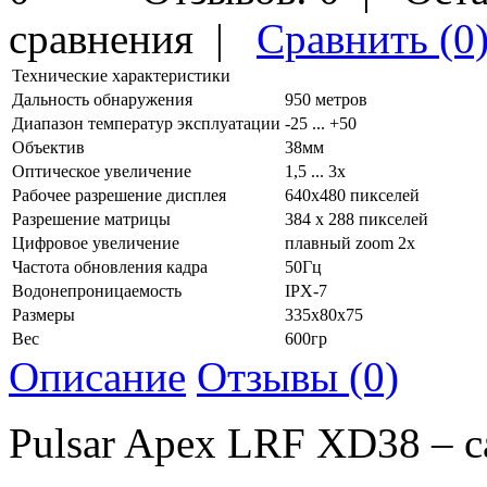
сравнения
|
Сравнить (0
Технические характеристики
Дальность обнаружения
950 метров
Диапазон температур эксплуатации
-25 ... +50
Объектив
38мм
Оптическое увеличение
1,5 ... 3х
Рабочее разрешение дисплея
640x480 пикселей
Разрешение матрицы
384 х 288 пикселей
Цифровое увеличение
плавный zoom 2х
Частота обновления кадра
50Гц
Водонепроницаемость
IPX-7
Размеры
335x80x75
Вес
600гр
Описание
Отзывы (0)
Pulsar Apex LRF XD38 – с